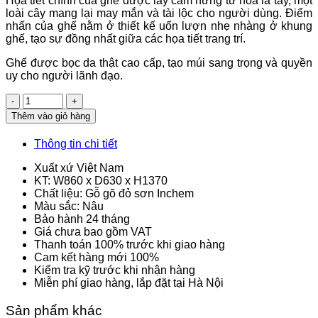
Họa tiết chính của ghế được lấy cảm hứng từ hoa lá tây, một
loài cây mang lại may mắn và tài lộc cho người dùng. Điểm
nhấn của ghế nằm ở thiết kế uốn lượn nhẹ nhàng ở khung
ghế, tạo sự đồng nhất giữa các họa tiết trang trí.
Ghế được bọc da thật cao cấp, tạo múi sang trọng và quyền
uy cho người lãnh đạo.
Số
lượng
Thêm vào giỏ hàng
Thông tin chi tiết
Xuất xứ Việt Nam
KT: W860 x D630 x H1370
Chất liệu: Gỗ gõ đỏ sơn Inchem
Màu sắc: Nâu
Bảo hành 24 tháng
Giá chưa bao gồm VAT
Thanh toán 100% trước khi giao hàng
Cam kết hàng mới 100%
Kiểm tra kỹ trước khi nhận hàng
Miễn phí giao hàng, lắp đặt tại Hà Nội
Sản phẩm khác