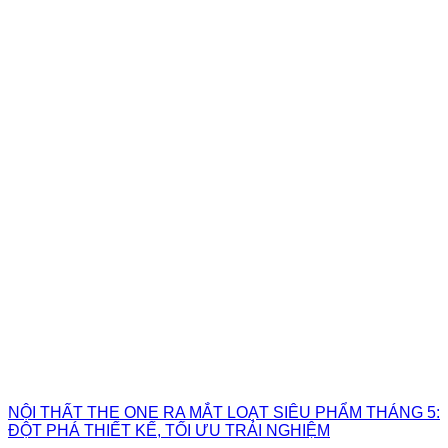
NỘI THẤT THE ONE RA MẮT LOẠT SIÊU PHẨM THÁNG 5:
ĐỘT PHÁ THIẾT KẾ, TỐI ƯU TRẢI NGHIỆM