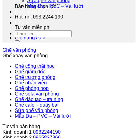
Sửa ghế văn phòng
Mẫu Da – PVC – Vải lưới
Bán hàng chọn lọc
Hướng dẫn mua hàng
Hotline: 093 2244 190
Tin tức
Liên hệ
Tư vấn miễn phí
Giỏ hàng /
0
₫
Ghế văn phòng
Ghế xoay văn phòng
Ghế công thái học
Ghế giám đốc
Ghế trưởng phòng
Ghế nhân viên
Ghế phòng họp
Ghế sofa văn phòng
Ghế đào tạo – training
Ghế cafe – quầy bar
Sửa ghế văn phòng
Mẫu Da – PVC – Vải lưới
Tư vấn bán hàng
Kinh doanh 1
0932244190
Kinh doanh 2
0865827866