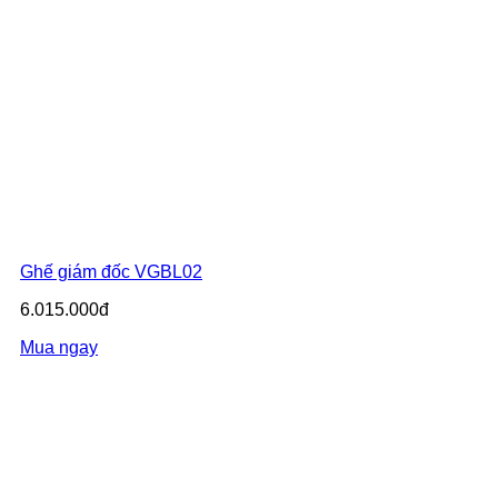
Ghế giám đốc VGBL02
6.015.000đ
Mua ngay