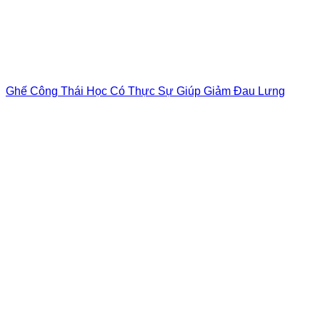
Ghế Công Thái Học Có Thực Sự Giúp Giảm Đau Lưng