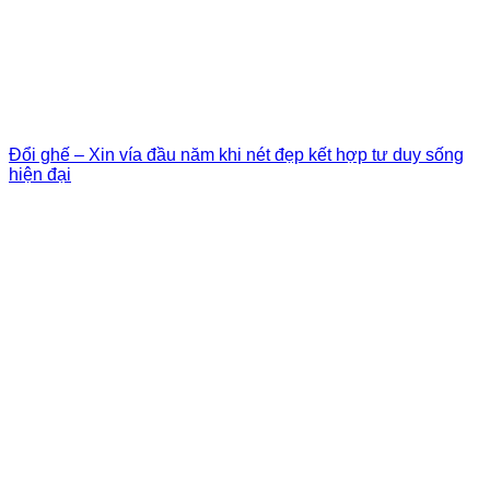
Đổi ghế – Xin vía đầu năm khi nét đẹp kết hợp tư duy sống
hiện đại