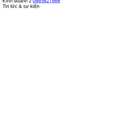
Kinh doanh 2
0865827866
Tin tức & sự kiện