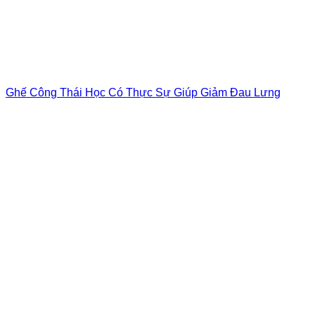
Ghế Công Thái Học Có Thực Sự Giúp Giảm Đau Lưng