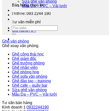
Sửa ghế văn phòng
Bán hàng chọn lọc
Mẫu Da – PVC – Vải lưới
Hướng dẫn mua hàng
Hotline: 093 2244 190
Tin tức
Liên hệ
Tư vấn miễn phí
Giỏ hàng /
0
₫
Ghế văn phòng
Ghế xoay văn phòng
Ghế công thái học
Ghế giám đốc
Ghế trưởng phòng
Ghế nhân viên
Ghế phòng họp
Ghế sofa văn phòng
Ghế đào tạo – training
Ghế cafe – quầy bar
Sửa ghế văn phòng
Mẫu Da – PVC – Vải lưới
Tư vấn bán hàng
Kinh doanh 1
0932244190