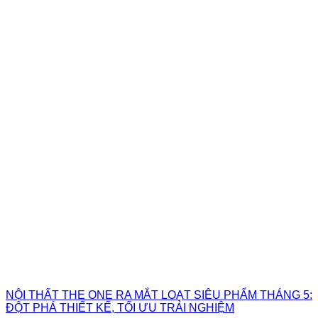
NỘI THẤT THE ONE RA MẮT LOẠT SIÊU PHẨM THÁNG 5:
ĐỘT PHÁ THIẾT KẾ, TỐI ƯU TRẢI NGHIỆM