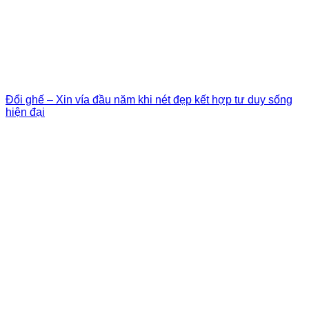
Đổi ghế – Xin vía đầu năm khi nét đẹp kết hợp tư duy sống
hiện đại