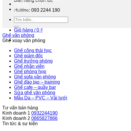
Bán hàng chọn lọc
Tin tức
Liên hệ
Hotline: 093 2244 190
Tư vấn miễn phí
Giỏ hàng /
0
₫
Ghế văn phòng
Ghế xoay văn phòng
Ghế công thái học
Ghế giám đốc
Ghế trưởng phòng
Ghế nhân viên
Ghế phòng họp
Ghế sofa văn phòng
Ghế đào tạo – training
Ghế cafe – quầy bar
Sửa ghế văn phòng
Mẫu Da – PVC – Vải lưới
Tư vấn bán hàng
Kinh doanh 1
0932244190
Kinh doanh 2
0865827866
Tin tức & sự kiện