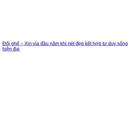
Đổi ghế – Xin vía đầu năm khi nét đẹp kết hợp tư duy sống
hiện đại