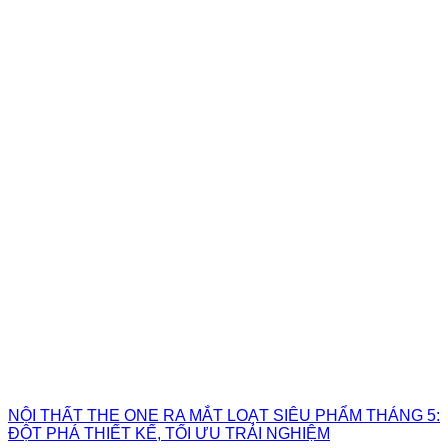
NỘI THẤT THE ONE RA MẮT LOẠT SIÊU PHẨM THÁNG 5:
ĐỘT PHÁ THIẾT KẾ, TỐI ƯU TRẢI NGHIỆM