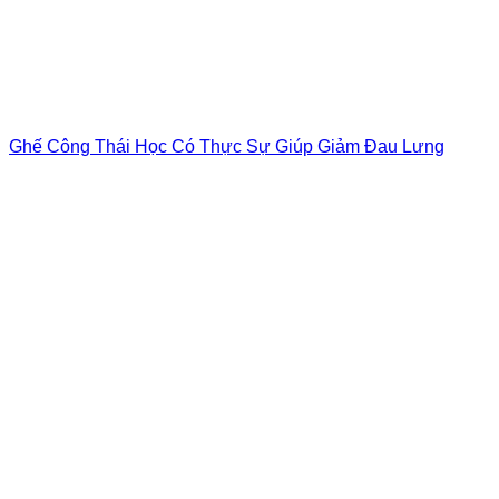
Ghế Công Thái Học Có Thực Sự Giúp Giảm Đau Lưng