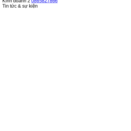
Kinh doanh 2
0865827866
Tin tức & sự kiện