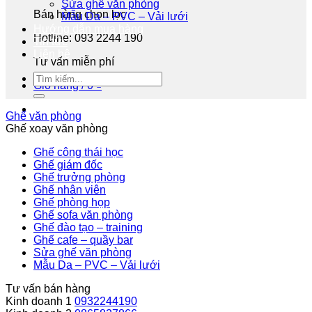
Sửa ghế văn phòng
Bán hàng chọn lọc
Mẫu Da – PVC – Vải lưới
Hướng dẫn mua hàng
Hotline: 093 2244 190
Tin tức
Liên hệ
Tư vấn miễn phí
Giỏ hàng /
0
₫
Ghế văn phòng
Ghế xoay văn phòng
Ghế công thái học
Ghế giám đốc
Ghế trưởng phòng
Ghế nhân viên
Ghế phòng họp
Ghế sofa văn phòng
Ghế đào tạo – training
Ghế cafe – quầy bar
Sửa ghế văn phòng
Mẫu Da – PVC – Vải lưới
Tư vấn bán hàng
Kinh doanh 1
0932244190