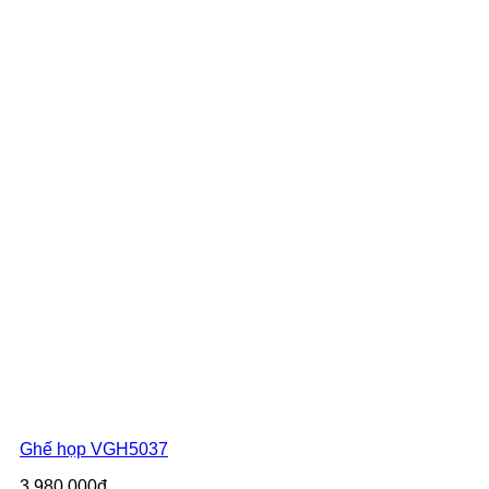
Ghế họp VGH5037
3.980.000đ