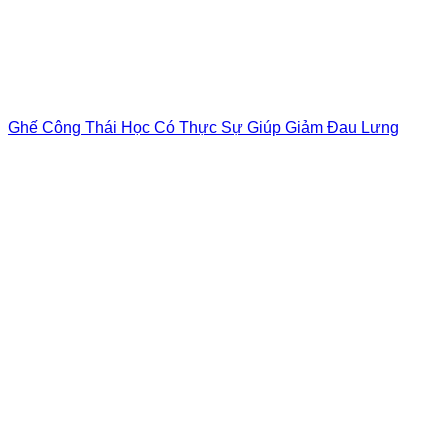
Ghế Công Thái Học Có Thực Sự Giúp Giảm Đau Lưng