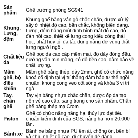
Sản
Ghế trưởng phòng SG941
phẩm
Khung ghế bằng ván gỗ chắc chắn, được xử lý
sấy ở nhiệt độ cao, bền chắc, không biến dạng.
Khung,
Lưng, đệm bằng mút định hình mật độ cao, độ
Lưng,
đàn hồi cao, thiết kế lưng cong kiểu công thái
đệm
học, phát huy tối đa tác dụng nâng đỡ vùng thắt
lưng người ngồi.
Ghế bọc da cao cấp mềm mại, độ dày đồng đều,
Chất liệu
đường vân mịn màng, có độ bền cao, đảm bảo về
da
chất lượng.
Mâm
Mâm ghế bằng thép, dày 2mm, ghế có chức năng
ghế, bộ
khoá cố định tại vị trí thẳng đảm bảo tư thế ngồi
điều
chuẩn, không cong vẹo cột sống và khóa 3 vị trí
khiển
ngả.
Tay,
Tay vịn bằng nhựa chắc chắn, được ốp da tạo
chân
nên vẻ cao cấp, sang trọng cho sản phẩm. Chân
ghế
ghế bằng thép mạ Crom
Ghế có chức năng nâng hạ, thủy lực đạt tiêu
Piston
chuẩn kiểm định của SGS, nâng hạ hơn 20,000
lần.
Bánh xe bằng nhựa PU êm ái, chống ồn, bền bỉ
Bánh xe
và chịu nhiệt độ cao, di chuyển dễ dàng.