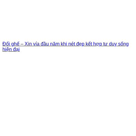
Đổi ghế – Xin vía đầu năm khi nét đẹp kết hợp tư duy sống
hiện đại