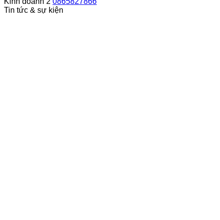
Kinh doanh 2
0865827866
Tin tức & sự kiện