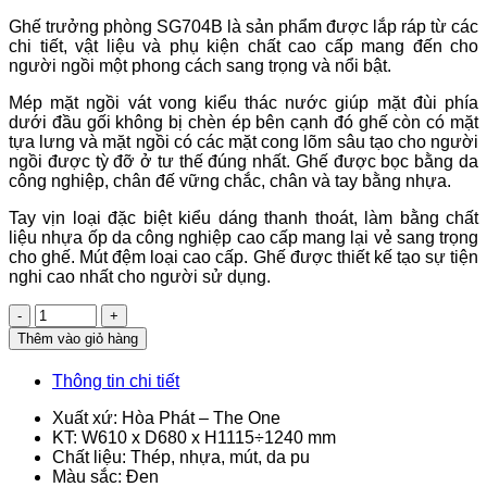
Ghế trưởng phòng SG704B là sản phẩm được lắp ráp từ các
chi tiết, vật liệu và phụ kiện chất cao cấp mang đến cho
người ngồi một phong cách sang trọng và nổi bật.
Mép mặt ngồi vát vong kiểu thác nước giúp mặt đùi phía
dưới đầu gối không bị chèn ép bên cạnh đó ghế còn có mặt
tựa lưng và mặt ngồi có các mặt cong lõm sâu tạo cho người
ngồi được tỳ đỡ ở tư thế đúng nhất. Ghế được bọc bằng da
công nghiệp, chân đế vững chắc, chân và tay bằng nhựa.
Tay vịn loại đặc biệt kiểu dáng thanh thoát, làm bằng chất
liệu nhựa ốp da công nghiệp cao cấp mang lại vẻ sang trọng
cho ghế. Mút đệm loại cao cấp. Ghế được thiết kế tạo sự tiện
nghi cao nhất cho người sử dụng.
Số
lượng
Thêm vào giỏ hàng
Thông tin chi tiết
Xuất xứ: Hòa Phát – The One
KT: W610 x D680 x H1115÷1240 mm
Chất liệu: Thép, nhựa, mút, da pu
Màu sắc: Đen