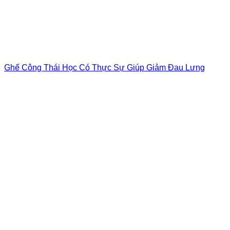
Ghế Công Thái Học Có Thực Sự Giúp Giảm Đau Lưng