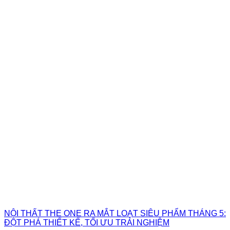
NỘI THẤT THE ONE RA MẮT LOẠT SIÊU PHẨM THÁNG 5:
ĐỘT PHÁ THIẾT KẾ, TỐI ƯU TRẢI NGHIỆM