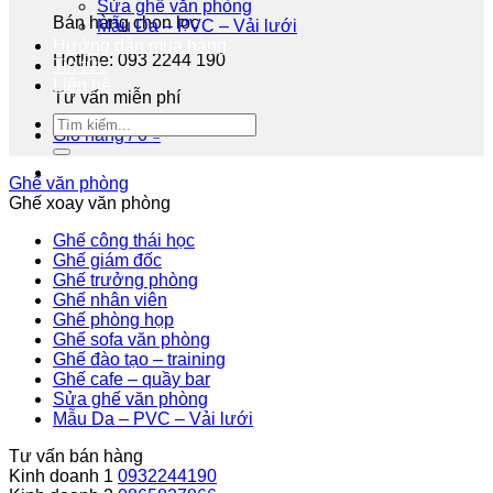
Sửa ghế văn phòng
Bán hàng chọn lọc
Mẫu Da – PVC – Vải lưới
Hướng dẫn mua hàng
Hotline: 093 2244 190
Tin tức
Liên hệ
Tư vấn miễn phí
Giỏ hàng /
0
₫
Ghế văn phòng
Ghế xoay văn phòng
Ghế công thái học
Ghế giám đốc
Ghế trưởng phòng
Ghế nhân viên
Ghế phòng họp
Ghế sofa văn phòng
Ghế đào tạo – training
Ghế cafe – quầy bar
Sửa ghế văn phòng
Mẫu Da – PVC – Vải lưới
Tư vấn bán hàng
Kinh doanh 1
0932244190